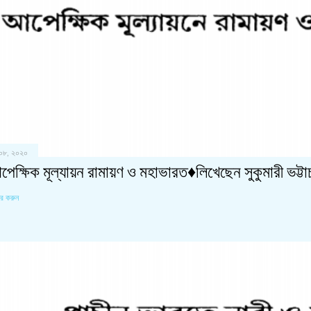
 ০৮, ২০২০
েক্ষিক মূল্যায়ন রামায়ণ ও মহাভারত♦লিখেছেন সুকুমারী ভট্টাচা
ার করুন