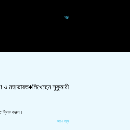
সার্চ
়ণ ও মহাভারত♦লিখেছেন সুকুমারী
ে ক্লিক করুন।
আরও পড়ুন