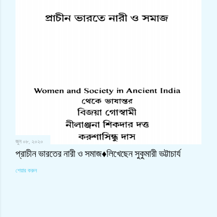
জুন ০৮, ২০২০
প্রাচীন ভারতের নারী ও সমাজ♦লিখেছেন সুকুমারী ভট্টাচার্য
শেয়ার করুন