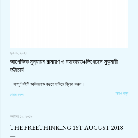
জুন ০৮, ২০২০
আপেক্ষিক মূল্যায়ন রামায়ণ ও মহাভারত♦লিখেছেন সুকুমারী
ভট্টাচার্য
সম্পূর্ণ বইটি ডাউনলোড করতে ছবিতে ক্লিক করুন।
আরও পড়ুন
শেয়ার করুন
অক্টোবর ১০, ২০১৮
THE FREETHINKING 1ST AUGUST 2018