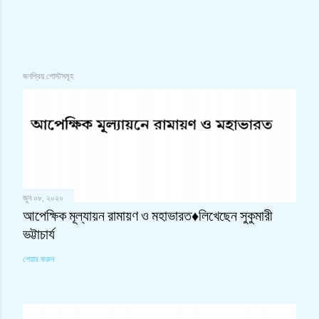
জনপ্রিয় পোস্টসমূহ
জুন ০৮, ২০২০
আপেক্ষিক মূল্যায়ন রামায়ণ ও মহাভারত♦লিখেছেন সুকুমারী
ভট্টাচার্য
শেয়ার করুন