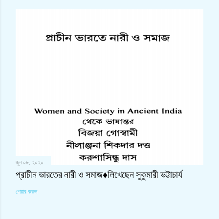
জুন ০৮, ২০২০
প্রাচীন ভারতের নারী ও সমাজ♦লিখেছেন সুকুমারী ভট্টাচার্য
শেয়ার করুন