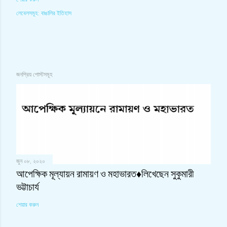
লেবেলসমূহ:
বাঙালির ইতিহাস
জনপ্রিয় পোস্টসমূহ
জুন ০৮, ২০২০
আপেক্ষিক মূল্যায়ন রামায়ণ ও মহাভারত♦লিখেছেন সুকুমারী
ভট্টাচার্য
শেয়ার করুন