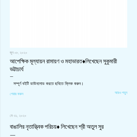
জুন ০৮, ২০২০
আপেক্ষিক মূল্যায়ন রামায়ণ ও মহাভারত♦লিখেছেন সুকুমারী
ভট্টাচার্য
সম্পূর্ণ বইটি ডাউনলোড করতে ছবিতে ক্লিক করুন।
আরও পড়ুন
শেয়ার করুন
মে ৩১, ২০২০
বাঙালির নৃতাত্ত্বিক পরিচয়♦ লিখেছেন শ্রী অতুল সুর